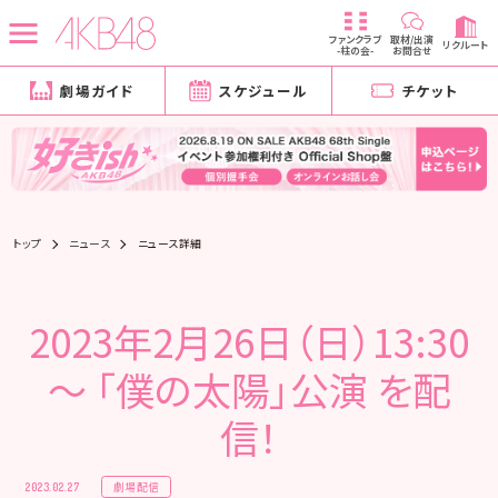
ファンクラブ
取材/出演
リクルート
-柱の会-
お問合せ
劇場ガイド
スケジュール
チケット
トップ
ニュース
ニュース詳細
2023年2月26日（日）13:30
～ 「僕の太陽」公演 を配
信！
劇場配信
2023.02.27