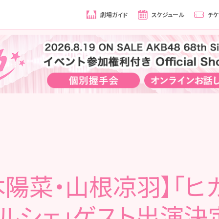
劇場ガイド
スケジュール
チケ
本陽菜・山根凉羽】「ヒ
ルシェ」ゲスト出演決