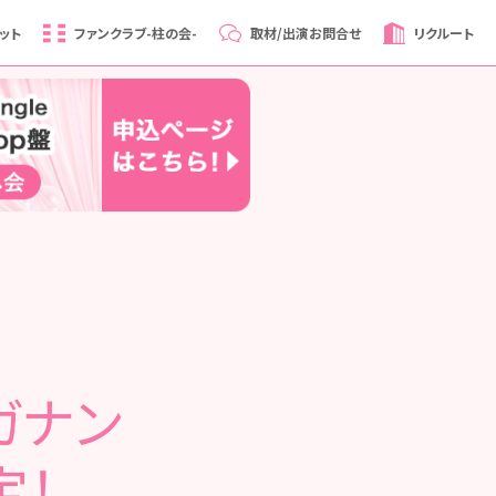
ット
ファンクラブ
-柱の会-
取材/出演
お問合せ
リクルート
ガナン
定！