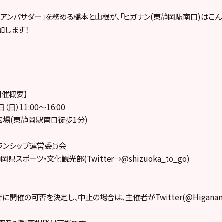
・アンバサダー」を務める橋本と山根が、「
ヒガナン(東静岡駅南口)はこん
加します！
開催概要】
（日）11:00～16:00
広場(東静岡駅南口徒歩1分)
ランシップ運営委員会
静岡県スポーツ・文化観光部(
Twitter→@shizuoka_to_go)
でに開催の可否を決定し、中止の場合は、
主催者がTwitter(@Higanan