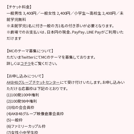
【チケット料金】
一般男性 3,400円／一般女性 2,400円／小学生～高校生 2,400円／未
就学児無料
※未就学児1名に付き一般の方1名の付き添いが必要となります。
※劇場でのお支払いは、日本円の現金、PayPay、LINE Payがご利用いた
だけます
【MCのテーマ募集について】
ただいまTwitterにてMCのテーマを募集しております。
詳しくは
コチラ
をご覧ください。
【お申し込みについて】
AKB48グループチケットセンター
にて受け付けいたします。お申し込みい
ただける応募枠は下記のとおりです。
(1)100発100中権利
(2)100発98中権利
(3)柱の会会員枠
(4)AKB48グループ映像倉庫会員枠
(5)一般枠
(6)ファミリーカップル枠
(7)女性小中学生枠