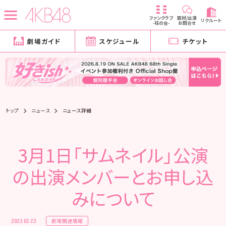
ファンクラブ
取材/出演
リクルート
-柱の会-
お問合せ
劇場ガイド
スケジュール
チケット
トップ
ニュース
ニュース詳細
3月1日「サムネイル」公演
の出演メンバーとお申し込
みについて
劇場関連情報
2023.02.23