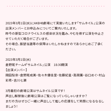
2023年3月1日(水)にAKB48劇場にて実施いたします「サムネイル」公演の
出演メンバーとお申込みについてご案内いたします。
昨今の新型コロナウイルスの感染状況を鑑み、やむを得ず公演を中止さ
せていただく場合がございます。
その場合、振替当選等の保障はいたしかねますのであらかじめご了承く
ださい。
2023年3月1日(水)
倉野尾チーム4「サムネイル」公演 18:30開演
【出演メンバー】
岡田梨奈・倉野尾成美・佐々木優佳里・佐藤妃星・高岡薫・谷口めぐ・村山
彩希・吉川七瀬
3月最初の劇場公演はサムネイル公演です！
声出し解禁後に劇場公演はご覧になっていらしゃいますか？
まだの方はぜひご一緒に声出しして推しの応援をして笑顔になるなるし
ましょう！