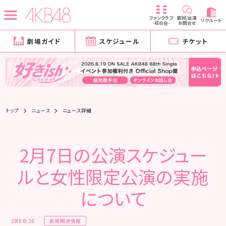
ファンクラブ
取材/出演
リクルート
-柱の会-
お問合せ
劇場ガイド
スケジュール
チケット
トップ
ニュース
ニュース詳細
2月7日の公演スケジュー
ルと女性限定公演の実施
について
劇場関連情報
2018.01.30