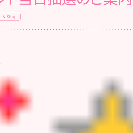
e & Shop
は