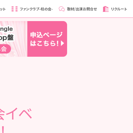
ット
ファンクラブ
-柱の会-
取材/出演
お問合せ
リクルート
会イベ
！