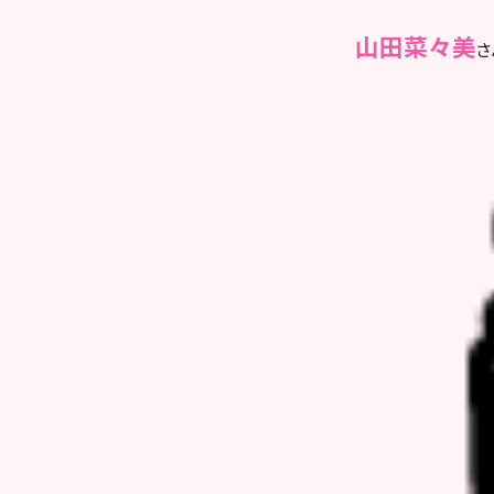
山田菜々美
さ