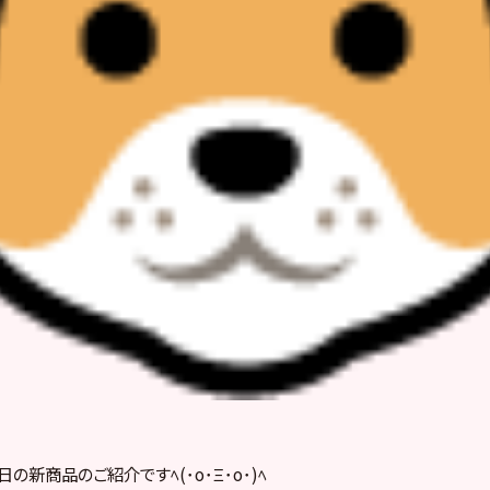
の新商品のご紹介ですﾍ(･o･Ξ･o･)ﾍ