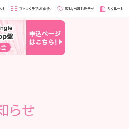
ット
ファンクラブ
-柱の会-
取材/出演
お問合せ
リクルート
知らせ