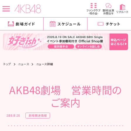
ファンクラブ
取材/出演
リクルート
-柱の会-
お問合せ
劇場ガイド
スケジュール
チケット
トップ
ニュース
ニュース詳細
AKB48劇場 営業時間の
ご案内
劇場関連情報
2018.01.28