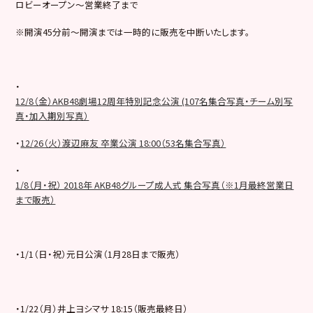
ロビーオープン～営業終了まで
※開演45分前～開演までは一時的に販売を中断いたします。
・
12/8（金）AKB48劇場12周年特別記念公演 (107名集合写真・チーム別写
真・加入期別写真）
・
12/26（火）渡辺麻友 卒業公演 18:00（53名集合写真）
・
1/8（月・祝） 2018年 AKB48グループ成人式 集合写真（※1月最終営業日
まで販売）
・1/1（日・祝）元日公演（1月28日まで販売）
・1/22（月）井上ヨシマサ 18:15（販売最終日）