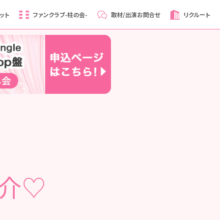
ット
ファンクラブ
-柱の会-
取材/出演
お問合せ
リクルート
紹介♡