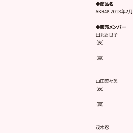
◆商品名
AKB48 2018
◆販売メンバー
田北香世子
（表）
（裏）
山田菜々美
（表）
（裏）
茂木忍