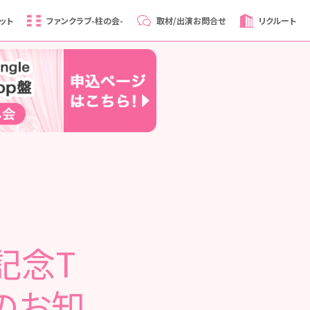
ット
ファンクラブ
-柱の会-
取材/出演
お問合せ
リクルート
誕記念T
のお知