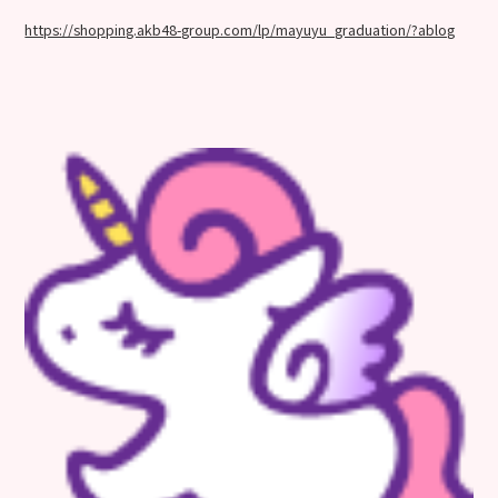
https://shopping.akb48-group.com/lp/mayuyu_graduation/?ablog