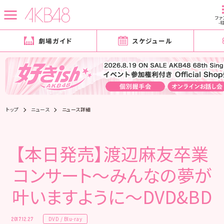
ファ
-
劇場ガイド
スケジュール
トップ
ニュース
ニュース詳細
【本日発売】渡辺麻友卒業
コンサート～みんなの夢が
叶いますように～DVD&BD
DVD / Blu-ray
2017.12.27