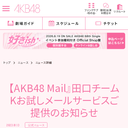
ファンクラブ
取材/出演
リクルート
-柱の会-
お問合せ
劇場ガイド
スケジュール
チケット
トップ
ニュース
ニュース詳細
【AKB48 Mail』田口チーム
Kお試しメールサービスご
提供のお知らせ
公式ニュース
2023.01.13