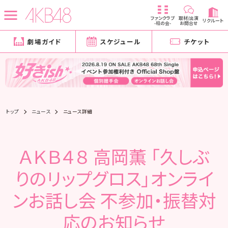
ファンクラブ
取材/出演
リクルート
-柱の会-
お問合せ
劇場ガイド
スケジュール
チケット
トップ
ニュース
ニュース詳細
ＡＫＢ４８ 高岡薫 「久しぶ
りのリップグロス」オンライ
ンお話し会 不参加・振替対
応のお知らせ