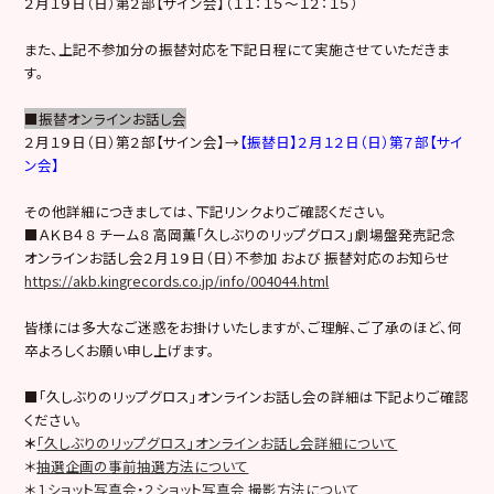
２月１９日（日）第２部【サイン会】（１１：１５～１２：１５）
また、上記不参加分の振替対応を下記日程にて実施させていただきま
す。
■振替オンラインお話し会
２月１９日（日）第２部【サイン会】→
【振替日】２月１２日（日）第７部【サイ
ン会】
その他詳細につきましては、下記リンクよりご確認ください。
■ＡＫＢ４８ チーム８ 高岡薫「久しぶりのリップグロス」劇場盤発売記念
オンラインお話し会２月１９日（日）不参加 および 振替対応のお知らせ
https://akb.kingrecords.co.jp/info/004044.html
皆様には多大なご迷惑をお掛けいたしますが、ご理解、ご了承のほど、何
卒よろしくお願い申し上げます。
■「久しぶりのリップグロス」オンラインお話し会の詳細は下記よりご確認
ください。
＊
「久しぶりのリップグロス」オンラインお話し会詳細について
＊
抽選企画の事前抽選方法について
＊
１ショット写真会・２ショット写真会 撮影方法について