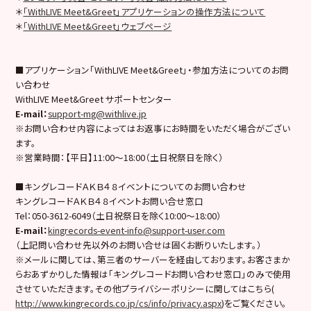
＊
「WithLIVE Meet&Greet」アプリケーションの操作方法について
＊
「WithLIVE Meet&Greet」ウェブページ
■アプリケーション「WithLIVE Meet&Greet」・参加方法についてのお問
い合わせ
WithLIVE Meet&Greet サポートセンター
E-mail
：
support-mg@withlive.jp
※お問い合わせ内容によってはお返事にお時間をいただく場合がござい
ます。
※営業時間：【平日】11:00〜18:00（土日祝祭日を除く）
■キングレコードＡＫＢ４８イベントについてのお問い合わせ
キングレコードＡＫＢ４８イベントお問い合せ窓口
Tel：050-3612-6049（土日祝祭日を除く10:00〜18:00）
E-mail
：
kingrecords-event-info@support-user.com
（上記問い合わせ先以外のお問い合せは固くお断りいたします。）
※メールに関しては、第三者のサーバーを経由しております。お客さまか
らおあずかりした情報は「キングレコードお問い合わせ窓口」のみで使用
させていただきます。その他プライバシーポリシーに関してはこちら(
http://www.kingrecords.co.jp/cs/info/privacy.aspx
)をご覧ください。