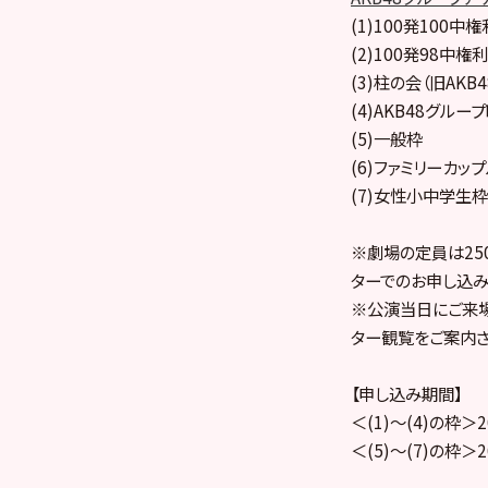
(1)100発100中権
(2)100発98中権利
(3)柱の会（旧AKB4
(4)AKB48グル
(5)一般枠
(6)ファミリーカッ
(7)女性小中学生枠
※劇場の定員は25
ターでのお申し込み
※公演当日にご来場
ター観覧をご案内さ
【申し込み期間】
＜(1)～(4)の枠＞2
＜(5)～(7)の枠＞2