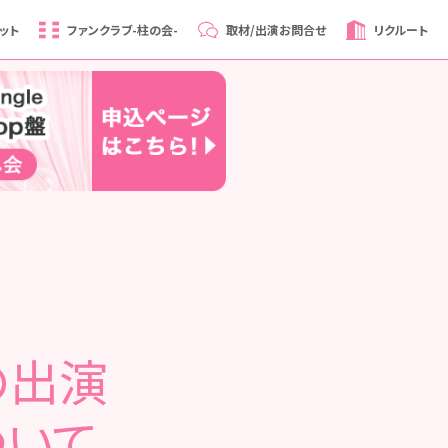
ット
ファンクラブ
-柱の会-
取材/出演
お問合せ
リクルート
の出演
ついて