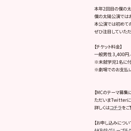
本年2回目の僕の太
僕の太陽公演ではお
本公演では初めての
ぜひ注目していただ
【チケット料金】
一般男性 3,400
※未就学児1名に付
※劇場でのお支払いは
【MCのテーマ募集
ただいまTwitte
詳しくは
コチラ
をご
【お申し込みについ
AKB48グループチ