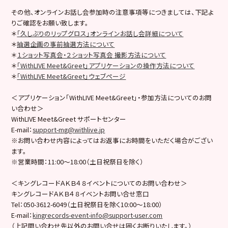
その他、オンラインお話し会参加時の注意事項等につきましては、下記よ
りご確認をお願い致します。
＊
「久しぶりのリップグロス」オンラインお話し会詳細について
＊
抽選企画の事前抽選方法について
＊
１ショット写真会・２ショット写真会 撮影方法について
＊
「WithLIVE Meet&Greet」アプリケーションの操作方法について
＊
「WithLIVE Meet&Greet」ウェブページ
＜アプリケーション「WithLIVE Meet&Greet」・参加方法についてのお問
い合わせ＞
WithLIVE Meet&Greet サポートセンター
E-mail：
support-mg@withlive.jp
※お問い合わせ内容によってはお返事にお時間をいただく場合がござい
ます。
※営業時間：11:00〜18:00（土日祝祭日を除く）
＜キングレコードＡＫＢ４８イベントについてのお問い合わせ＞
キングレコードＡＫＢ４８イベントお問い合せ窓口
Tel：050-3612-6049（土日祝祭日を除く10:00〜18:00）
E-mail：
kingrecords-event-info@support-user.com
（上記問い合わせ先以外のお問い合せは固くお断りいたします。）