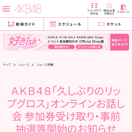
ファンクラブ
取材/出演
リクルート
-柱の会-
お問合せ
劇場ガイド
スケジュール
チケット
トップ
ニュース
ニュース詳細
ＡＫＢ４８「久しぶりのリッ
プグロス」オンラインお話し
会 参加券受け取り・事前
抽選等開始のお知らせ