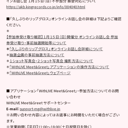
インお話し会 １月１５日（日）不参加分 振替対応について
https://akb.kingrecords.co.jp/info/004040.html
■「久しぶりのリップグロス」オンラインお話し会の詳細は下記よりご確認
ください。
＊
【参加券受け取り確認】１月１５日（日）開催分 オンラインお話し会 参加
券受け取り・事前抽選開始等について
＊
「久しぶりのリップグロス」オンラインお話し会詳細について
＊
抽選企画の事前抽選方法について
＊
１ショット写真会・２ショット写真会 撮影方法について
＊
「WithLIVE Meet&Greet」アプリケーションの操作方法について
＊
「WithLIVE Meet&Greet」ウェブページ
■アプリケーション「WithLIVE Meet&Greet」・参加方法についてのお問
い合わせ
WithLIVE Meet&Greet サポートセンター
E-mail
：
support-mg@withlive.jp
※お問い合わせ内容によってはお返事にお時間をいただく場合がござい
ます。
※営業時間：【平日】11:00〜18:00（土日祝祭日を除く）