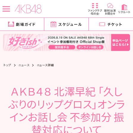
ファンクラブ
取材/出演
リクルート
-柱の会-
お問合せ
劇場ガイド
スケジュール
チケット
トップ
ニュース
ニュース詳細
ＡＫＢ４８ 北澤早紀 「久し
ぶりのリップグロス」オンラ
インお話し会 不参加分 振
替対応について