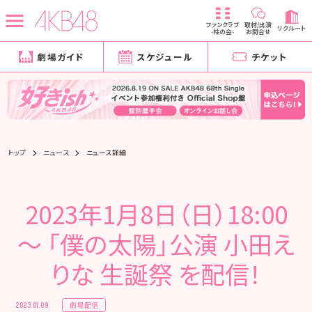
ファンクラブ
取材/出演
リクルート
-柱の会-
お問合せ
劇場ガイド
スケジュール
チケット
トップ
ニュース
ニュース詳細
2023年1月8日（日）18:00
～ 「僕の太陽」公演 小田え
りな 生誕祭 を配信！
劇場配信
2023.01.09