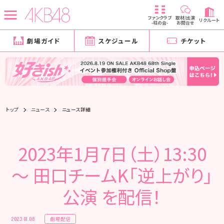
ファンクラブ
取材/出演
リクルート
-柱の会-
お問合せ
劇場ガイド
スケジュール
チケット
トップ
ニュース
ニュース詳細
2023年1月7日（土）13:30
～ 田口チームK「逆上がり」
公演 を配信！
劇場配信
2023.01.08