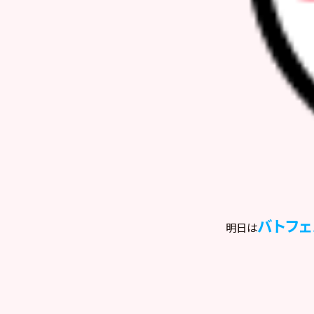
バトフェ
明日は