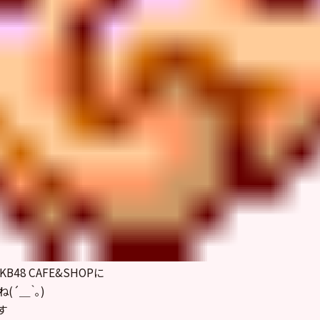
48 CAFE&SHOPに
(´＿｀｡)
す