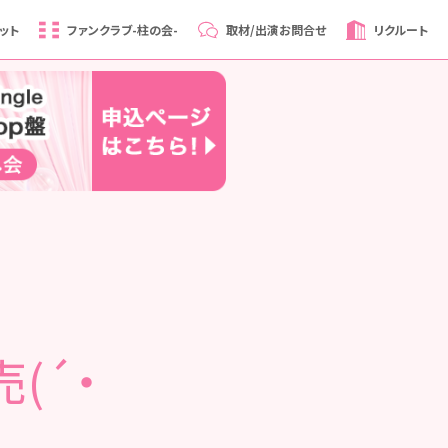
ット
ファンクラブ
-柱の会-
取材/出演
お問合せ
リクルート
(´・