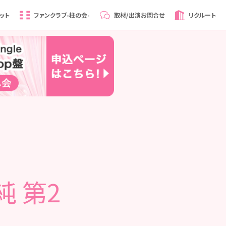
ット
ファンクラブ
-柱の会-
取材/出演
お問合せ
リクルート
純 第2