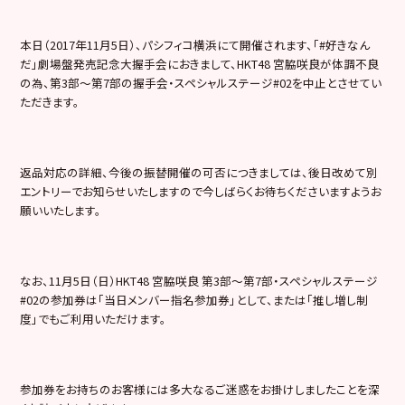
本日（2017年11月5日）、パシフィコ横浜にて開催されます、「#好きなん
だ」劇場盤発売記念大握手会におきまして、HKT48 宮脇咲良が体調不良
の為、第3部〜第7部の握手会・スペシャルステージ#02を中止とさせてい
ただきます。
返品対応の詳細、今後の振替開催の可否につきましては、後日改めて別
エントリーでお知らせいたしますので今しばらくお待ちくださいますようお
願いいたします。
なお、11月5日（日）HKT48 宮脇咲良 第3部〜第7部・スペシャルステージ
#02の参加券は「当日メンバー指名参加券」として、または「推し増し制
度」でもご利用いただけます。
参加券をお持ちのお客様には多大なるご迷惑をお掛けしましたことを深