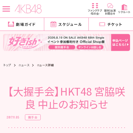
ファンクラブ
取材/出演
リクルート
-柱の会-
お問合せ
劇場ガイド
スケジュール
チケット
トップ
ニュース
ニュース詳細
【大握手会】HKT48 宮脇咲
良 中止のお知らせ
握手会
2017.11.05