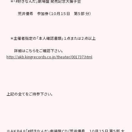
＊「#好きなんだ」劇場盤 発売記念大握手会
荒井優希 参加券（１０月１５日 第５部 分）
＊主催者指定の「本人確認書類」１点または２点以上
詳細はこちらをご確認下さい。
http://akb.kingrecords.co.jp/theater/001737.html
上記の全てをご持参下さい。
※ＡＫＢ４８「#好きなんだ」劇場盤ＣＤ（荒井優希 １０月１５日 第５部 大