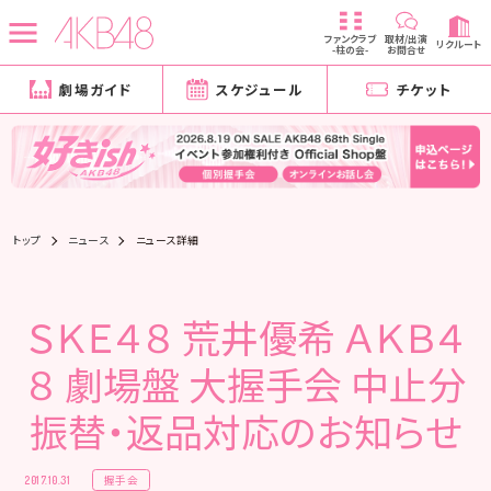
ファンクラブ
取材/出演
リクルート
-柱の会-
お問合せ
劇場ガイド
スケジュール
チケット
トップ
ニュース
ニュース詳細
ＳＫＥ４８ 荒井優希 ＡＫＢ４
８ 劇場盤 大握手会 中止分
振替・返品対応のお知らせ
握手会
2017.10.31