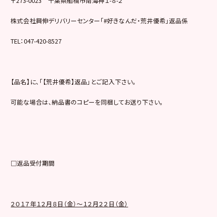
〒273-0023 千葉県船橋市南海神１-８-２
株式会社興伸デリバリーセンター「#好きなんだ・荒井優希」返品係
TEL：047-420-8527
【品名】に、「【荒井優希】返品」とご記入下さい。
可能な場合は、納品書のコピーを同梱してお送り下さい。
□返品受付期間
２０１７年１
２
月
８
日（金）～１
２
月
２２
日（金）