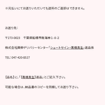
※元払いにてお送りいただいても送料のご返却はできません。
お送り先：
〒273-0023 千葉県船橋市南海神１-８-２
株式会社興伸デリバリーセンター「
シュートサイン・髙橋真生
」返品係
TEL：047-420-8527
【品名】に、「【
髙橋真生
】返品」とご記入下さい。
可能な場合は、納品書のコピーを同梱してお送り下さい。