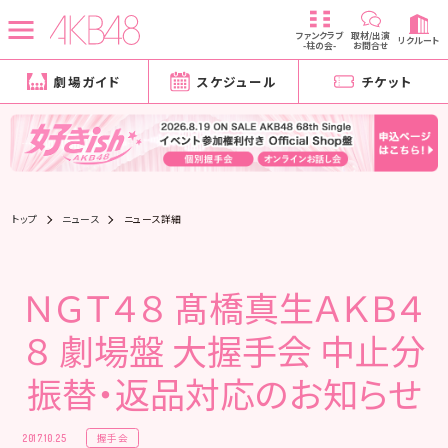
ファンクラブ
取材/出演
リクルート
-柱の会-
お問合せ
劇場ガイド
スケジュール
チケット
トップ
ニュース
ニュース詳細
ＮＧＴ４８ 髙橋真生ＡＫＢ４
８ 劇場盤 大握手会 中止分
振替・返品対応のお知らせ
握手会
2017.10.25