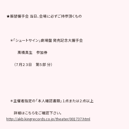
★振替握手会 当日、会場に必ずご持参頂くもの
＊「シュートサイン」劇場盤 発売記念大握手会
髙橋真生 参加券
（７月２３日 第５部 分）
＊主催者指定の「本人確認書類」１点または２点以上
詳細はこちらをご確認下さい。
http://akb.kingrecords.co.jp/theater/001737.html