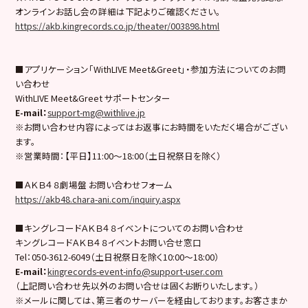
オンラインお話し会の詳細は下記よりご確認ください。
https://akb.kingrecords.co.jp/theater/003898.html
■アプリケーション「WithLIVE Meet&Greet」・参加方法についてのお問
い合わせ
WithLIVE Meet&Greet サポートセンター
E-mail
：
support-mg@withlive.jp
※お問い合わせ内容によってはお返事にお時間をいただく場合がござい
ます。
※営業時間：【平日】11:00〜18:00（土日祝祭日を除く）
■ＡＫＢ４８劇場盤 お問い合わせフォーム
https://akb48.chara-ani.com/inquiry.aspx
■キングレコードＡＫＢ４８イベントについてのお問い合わせ
キングレコードＡＫＢ４８イベントお問い合せ窓口
Tel：050-3612-6049（土日祝祭日を除く10:00〜18:00）
E-mail
：
kingrecords-event-info@support-user.com
（上記問い合わせ先以外のお問い合せは固くお断りいたします。）
※メールに関しては、第三者のサーバーを経由しております。お客さまか