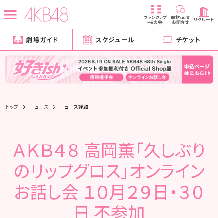
ファンクラブ
取材/出演
リクルート
-柱の会-
お問合せ
劇場ガイド
スケジュール
チケット
トップ
ニュース
ニュース詳細
ＡＫＢ４８ 高岡薫「久しぶり
のリップグロス」オンライン
お話し会 １０月２９日・３０
日 不参加