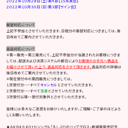
２０２２年１０月２９日（土）第４部【１S写真会】
２０２２年１０月３０日（日）第３部【サイン会】
振替対応について
上記不参加とさせていただきます、日程分の振替対応につきましては、後
日改めてご案内させていただきます。
返品対応について
＊第一販売～第三販売にて、上記不参加分が当選されたお客様につきま
しては、配送および決済システムの都合により
お客様のお手元へ商品を
お届けさせて頂いた上で、返品対応をさせて頂きます。
返品対応の詳細は
後日改めてご案内させていただきます。
＊現在受付中の第四販売につきましては、
１次受付分・・・すべて
キャンセル
とさせていただきます。
２次受付分・・・すべて
落選
とさせていただきます。
３次受付以降・・受付対象外とさせていただきます。
皆様には多大なご迷惑をお掛けいたしますが、ご理解・ご了承のほどよろ
しくお願いいたします。
★ＡＫＢ４８ ６０ｔｈシングル「久しぶりのリップグロス」劇場盤発売記念