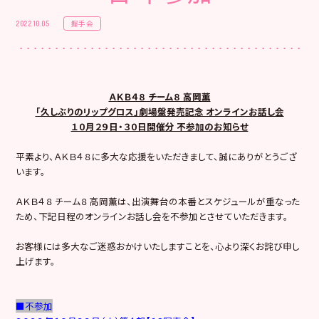
握手会
2022.10.05
ＡＫＢ４８ チーム８ 高岡薫
「久しぶりのリップグロス」劇場盤発売記念 オンラインお話し会
１０月２９日・３０日開催分 不参加のお知らせ
平素より、ＡＫＢ４８に多大な応援をいただきまして、誠にありがとうござ
います。
ＡＫＢ４８ チーム８ 高岡薫は、出演舞台の本番とスケジュールが重なった
ため、下記日程のオンラインお話し会を不参加とさせていただきます。
お客様には多大なご迷惑おかけいたしますことを、心より深くお詫び申し
上げます。
■不参加