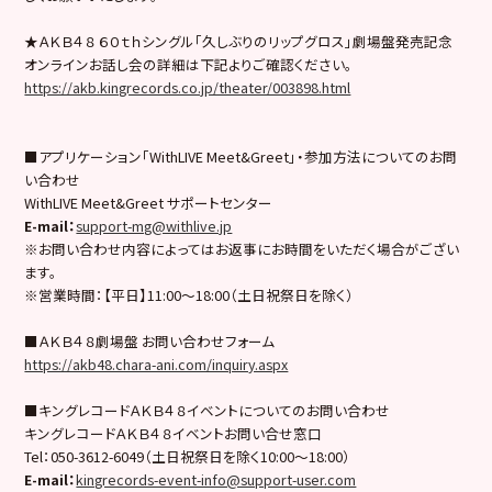
★ＡＫＢ４８ ６０ｔｈシングル「久しぶりのリップグロス」劇場盤発売記念
オンラインお話し会の詳細は下記よりご確認ください。
https://akb.kingrecords.co.jp/theater/003898.html
■アプリケーション「WithLIVE Meet&Greet」・参加方法についてのお問
い合わせ
WithLIVE Meet&Greet サポートセンター
E-mail
：
support-mg@withlive.jp
※お問い合わせ内容によってはお返事にお時間をいただく場合がござい
ます。
※営業時間：【平日】11:00〜18:00（土日祝祭日を除く）
■ＡＫＢ４８劇場盤 お問い合わせフォーム
https://akb48.chara-ani.com/inquiry.aspx
■キングレコードＡＫＢ４８イベントについてのお問い合わせ
キングレコードＡＫＢ４８イベントお問い合せ窓口
Tel：050-3612-6049（土日祝祭日を除く10:00〜18:00）
E-mail
：
kingrecords-event-info@support-user.com