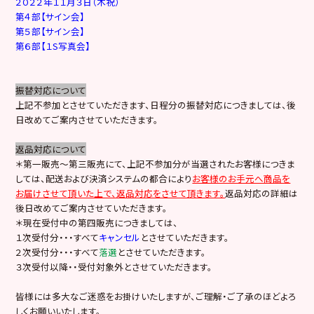
２０２２年１１月３日（木祝）
第４部【サイン会】
第５部【サイン会】
第６部【１S写真会】
振替対応について
上記不参加とさせていただきます、日程分の振替対応につきましては、後
日改めてご案内させていただきます。
返品対応について
＊第一販売～第三販売にて、上記不参加分が当選されたお客様につきま
しては、配送および決済システムの都合により
お客様のお手元へ商品を
お届けさせて頂いた上で、返品対応をさせて頂きます。
返品対応の詳細は
後日改めてご案内させていただきます。
＊現在受付中の第四販売につきましては、
１次受付分・・・すべて
キャンセル
とさせていただきます。
２次受付分・・・すべて
落選
とさせていただきます。
３次受付以降・・受付対象外とさせていただきます。
皆様には多大なご迷惑をお掛けいたしますが、ご理解・ご了承のほどよろ
しくお願いいたします。