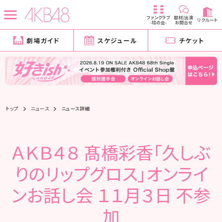
ファンクラブ
取材/出演
リクルート
-柱の会-
お問合せ
劇場ガイド
スケジュール
チケット
トップ
ニュース
ニュース詳細
ＡＫＢ４８ 髙橋彩香「久しぶ
りのリップグロス」オンライ
ンお話し会 １１月３日 不参
加