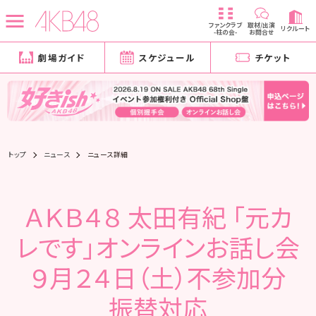
ファンクラブ
取材/出演
リクルート
-柱の会-
お問合せ
劇場ガイド
スケジュール
チケット
トップ
ニュース
ニュース詳細
ＡＫＢ４８ 太田有紀 「元カ
レです」オンラインお話し会
９月２４日（土）不参加分
振替対応