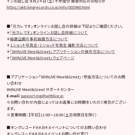
インお話し会 ９月２４日（土）不参加分 振替対応のお知らせ
https://akb.kingrecords.co.jp/info/003960.html
■「元カレです」オンラインお話し会の詳細は下記よりご確認ください。
＊
「元カレです」オンラインお話し会詳細について
＊
抽選企画の事前抽選方法について
＊
１ショット写真会・２ショット写真会 撮影方法について
＊
「WithLIVE Meet&Greet」アプリケーションの操作方法について
＊
「WithLIVE Meet&Greet」ウェブページ
■アプリケーション「WithLIVE Meet&Greet」・参加方法についてのお問
い合わせ
WithLIVE Meet&Greet サポートセンター
E-mail
：
support-mg@withlive.jp
※お問い合わせ内容によってはお返事にお時間をいただく場合がござい
ます。
※営業時間：【平日】11:00〜18:00（土日祝祭日を除く）
■キングレコードＡＫＢ４８イベントについてのお問い合わせ
キングレコードＡＫＢ４８イベントお問い合せ窓口