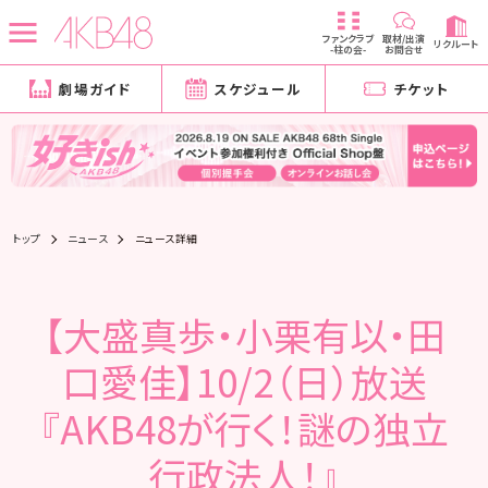
ファンクラブ
取材/出演
リクルート
-柱の会-
お問合せ
劇場ガイド
スケジュール
チケット
トップ
ニュース
ニュース詳細
【大盛真歩・小栗有以・田
口愛佳】10/2（日）放送
『AKB48が行く！謎の独立
行政法人！』