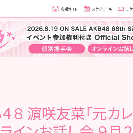
劇場ガイド
スケジュール
チケ
Ｂ４８ 濵咲友菜「元カレ
ラインお話し会 ９月