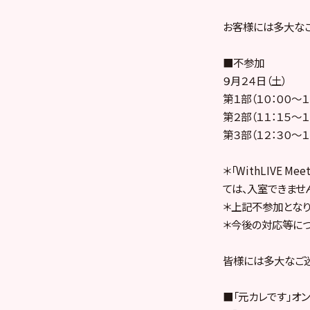
お客様には多大なご
■不参加
９月２４日（土）
第１部（１０：００～１
第２部（１１：１５～１
第３部（１２：３０～１
＊「WithLIVE 
ては、入室できませ
＊上記不参加となり
＊今後の対応等につ
皆様には多大なご迷
■「元カレです」オ