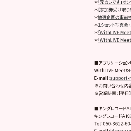
＊
「元カレです」オ
＊
【参加券受け取り
＊
抽選企画の事前
＊
１ショット写真会
＊
「WithLIVE 
＊
「WithLIVE Me
■アプリケーション「W
WithLIVE Mee
E-mail
：
support-
※お問い合わせ内容
※営業時間：【平日】1
■キングレコードＡ
キングレコードＡＫ
Tel：050-3612-
E-mail
：
kingreco