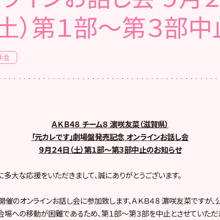
（土）第１部～第３部中
手会
ＡＫＢ４８ チーム８ 濵咲友菜（滋賀県）
「元カレです」劇場盤発売記念 オンラインお話し会
９月２４日（土）第１部～第３部中止のお知らせ
８に多大な応援をいただきまして、誠にありがとうございます。
）開催のオンラインお話し会に参加致します、ＡＫＢ４８ 濵咲友菜ですが
会場への移動が困難であるため、第１部～第３部を中止とさせていただ