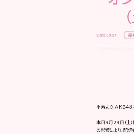
握
2022.09.24
平素より、ＡＫＢ４
本日９月２４日（土
の影響により、配信