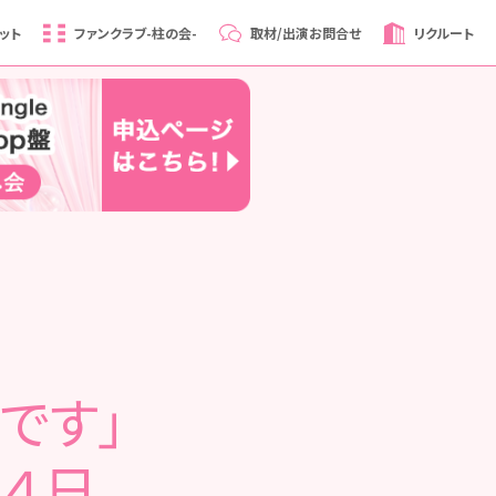
ット
ファンクラブ
-柱の会-
取材/出演
お問合せ
リクルート
です」
２４日