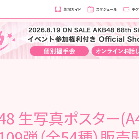
劇場ガイド
スケジュール
チケ
B48 生写真ポスター(A
109弾（全54種）販