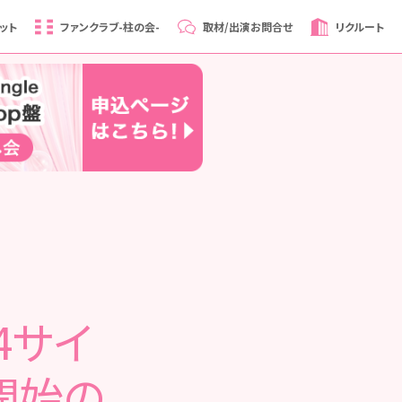
ット
ファンクラブ
-柱の会-
取材/出演
お問合せ
リクルート
4サイ
売開始の