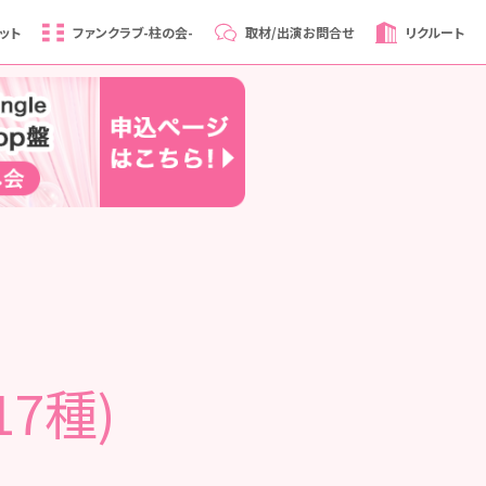
ット
ファンクラブ
-柱の会-
取材/出演
お問合せ
リクルート
17種)