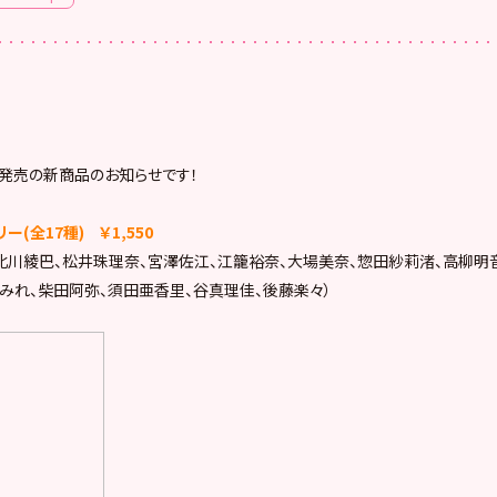
(土)発売の新商品のお知らせです！
リー(全17種) ￥1,550
北川綾巴、松井珠理奈、宮澤佐江、江籠裕奈、大場美奈、惣田紗莉渚、高柳明
みれ、柴田阿弥、須田亜香里、谷真理佳、後藤楽々）