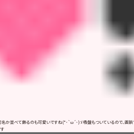
名か並べて飾るのも可愛いですね(*･`ω´･)ゞ吸盤もついているので、画
です