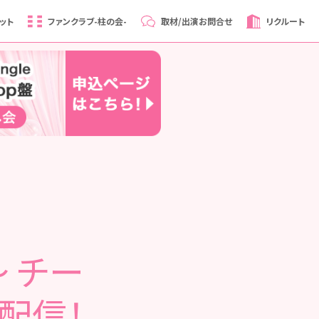
ット
ファンクラブ
-柱の会-
取材/出演
お問合せ
リクルート
～ チー
を配信！