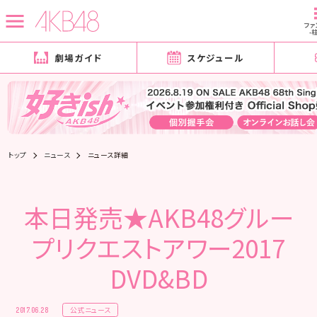
ファ
-
劇場ガイド
スケジュール
トップ
ニュース
ニュース詳細
本日発売★AKB48グルー
プリクエストアワー2017
DVD&BD
公式ニュース
2017.06.28