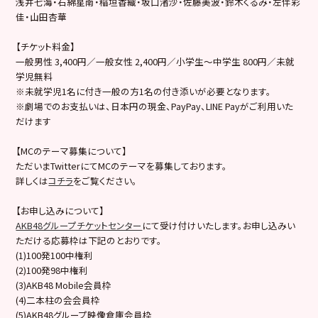
浅井七海・石綿星南・稲垣香織・坂口渚沙・佐藤美波・鈴木くるみ・左伴彩
佳・山田杏華
【チケット料金】
一般男性 3,400円／一般女性 2,400円／小学生～中学生 800円／未就
学児無料
※未就学児1名に付き一般の方1名の付き添いが必要となります。
※劇場でのお支払いは、日本円の現金、PayPay、LINE Payがご利用いた
だけます
【MCのテーマ募集について】
ただいまTwitterにてMCのテーマを募集しております。
詳しくは
コチラ
をご覧ください。
【お申し込みについて】
AKB48グループチケットセンター
にて受け付けいたします。お申し込みい
ただける応募枠は下記のとおりです。
(1)100発100中権利
(2)100発98中権利
(3)AKB48 Mobile会員枠
(4)二本柱の会会員枠
(5)AKB48グループ映像倉庫会員枠