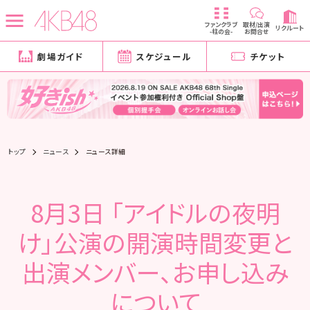
ファンクラブ
取材/出演
リクルート
-柱の会-
お問合せ
劇場ガイド
スケジュール
チケット
トップ
ニュース
ニュース詳細
8月3日 「アイドルの夜明
け」公演の開演時間変更と
出演メンバー、お申し込み
について