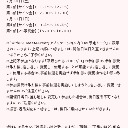
７月３０日（土）
第２部【サイン会】（１１：１５～１２：１５）
第３部【サイン会】（１２：３０～１３：３０）
７月３１日（日）
第４部【サイン会】（１３：４５～１４：４５）
第５部【２S写真会】（１５：００～１６：００）
＊「WithLIVE Meet&Greet」アプリケーション内「LIVE予定トーク」に表示
されております、上記の部につきましては、開催日当日入室できませんの
であらかじめご了承ください。
＊上記不参加となります「平野ひかる 7/30・7/31」の参加券は、参加券受
け取り後、推し増しに変更して使用することが可能です。推し増しに変更
して使用する場合は、事前抽選を実施せず参加券の変更操作をお願い致
します。
＊参加券受け取り後に事前抽選を実施してしまうと、推し増しに変更でき
ませんのでご注意ください。
＊開催日当日、推し増しに変更して参加した場合は、後日返品不可となり
ますのでご注意ください。
＊振替、返品対応につきましては、後日ご案内させていただきます。
皆様には多大なご迷惑をお掛け致しますが、ご理解、ご了承のほど、何卒