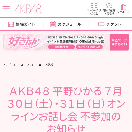
ファンクラブ
取材/出演
リクルート
-柱の会-
お問合せ
劇場ガイド
スケジュール
チケット
トップ
ニュース
ニュース詳細
ＡＫＢ４８ 平野ひかる ７月
３０日（土）・３１日（日）オン
ラインお話し会 不参加の
お知らせ