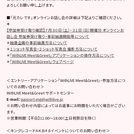
よろしくお願い申し上げます。
■「元カレです」オンラインお話し会の詳細は下記よりご確認ください。
＊
【参加券受け取り確認】７月３０日（土）・３１日（日）開催分 オンラインお
話し会 参加券受け取り・事前抽選開始等について
＊
抽選企画の事前抽選方法について
＊
１ショット写真会・２ショット写真会 撮影方法について
＊
「WithLIVE Meet&Greet」アプリケーションの操作方法について
＊
「WithLIVE Meet&Greet」ウェブページ
＜エントリー・アプリケーション「WithLIVE Meet&Greet」・参加方法につ
いてのお問い合わせ＞
WithLIVE Meet&Greet サポートセンター
E-mail
：
support-mg@withlive.jp
※お問い合わせ内容によってはお返事にお時間をいただく場合がござい
ます。
※営業時間：【平日】11:00〜18:00（土日祝祭日を除く）
＜キングレコードＡＫＢ４８イベントについてのお問い合わせ＞