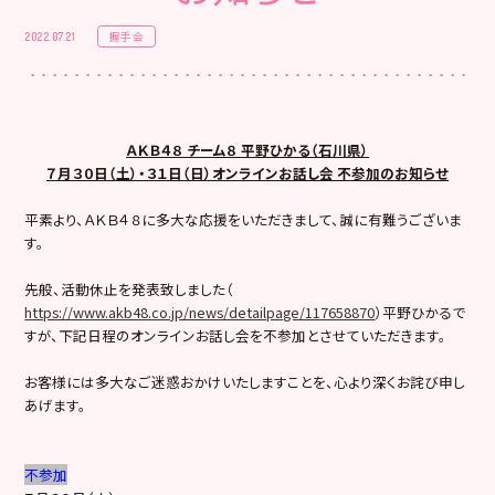
握手会
2022.07.21
ＡＫＢ４８ チーム８ 平野ひかる（石川県）
７月３０日（土）・３１日（日）オンラインお話し会 不参加のお知らせ
平素より、ＡＫＢ４８に多大な応援をいただきまして、誠に有難うございま
す。
先般、活動休止を発表致しました（
https://www.akb48.co.jp/news/detailpage/117658870
）平野ひかるで
すが、下記日程のオンラインお話し会を不参加とさせていただきます。
お客様には多大なご迷惑おかけいたしますことを、心より深くお詫び申し
あげます。
不参加