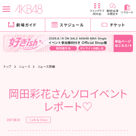
ファンクラブ
取材/出演
リクルート
-柱の会-
お問合せ
劇場ガイド
スケジュール
チケット
トップ
ニュース
ニュース詳細
岡田彩花さんソロイベント
レポート♡
Cafe & Shop
2017.06.01