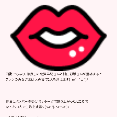
同期でもあり、仲良しの北澤早紀さんと村山彩希さんが登場すると
ファンのみなさまは大声援で2人を迎えます(´ω`=´ω`)ﾉ
仲良しメンバーの掛け合いトークで盛り上がったところで
なんと、3人で生歌を披露ヽ(･ω･*)ﾉヽ(*･ω･)ﾉ