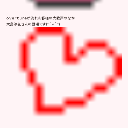
ｏｖｅｒｔｕｒｅが流れお客様の大歓声のなか
大島涼花さんの登場です(*´∀`*)