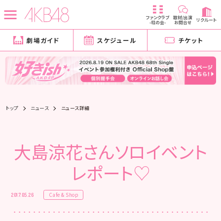
ファンクラブ
取材/出演
リクルート
-柱の会-
お問合せ
劇場ガイド
スケジュール
チケット
トップ
ニュース
ニュース詳細
大島涼花さんソロイベント
レポート♡
Cafe & Shop
2017.05.26