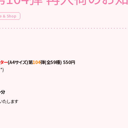
e & Shop
ター
(A4サイズ)第
104
弾(全59種) 550円
*)
ー分
いたします