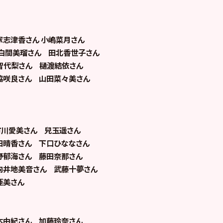
家志津香さん 小嶋菜月さん
 白間美瑠さん 田北香世子さん
智代梨さん 樋渡結依さん
脇咲良さん 山田菜々美さん
市川愛美さん 兒玉遥さん
田晴香さん 下口ひななさん
野郁海さん 藤田奈那さん
向井地美音さん 武藤十夢さん
亜美さん
木由紀さん 加藤玲奈さん