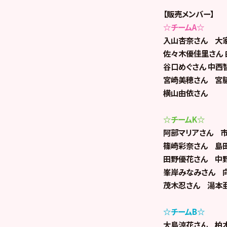
【販売メンバー】
☆チームA☆
入山杏奈さん 大
佐々木優佳里さん
谷口めぐさん 中西
宮崎美穂さん 宮
横山由依さん
☆チームK☆
阿部マリアさん 
篠崎彩奈さん 島
田野優花さん 中
峯岸みなみさん 
茂木忍さん 湯本
☆チームB☆
大島涼花さん 柏