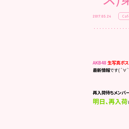
Caf
2017.05.24
AKB48
生写真ポス
最新情報
です
(´∀`
再入荷待ちメンバ
明日、再入荷