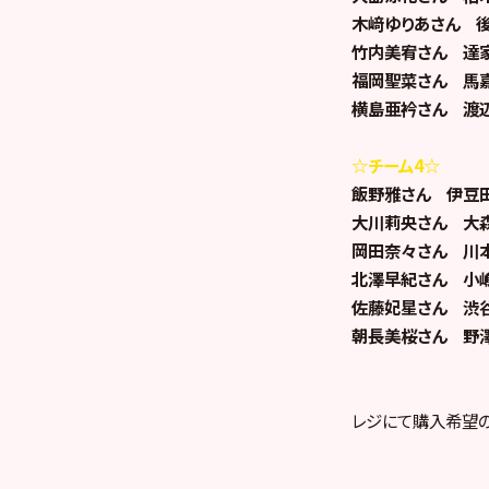
木﨑ゆりあさん 
竹内美宥さん 達
福岡聖菜さん 馬
横島亜衿さん 渡
☆チーム4☆
飯野雅さん 伊豆
大川莉央さん 大
岡田奈々さん 川
北澤早紀さん 小
佐藤妃星さん 渋
朝長美桜さん 野
レジにて購入希望