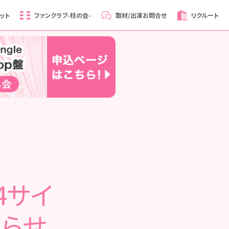
ット
ファンクラブ
-柱の会-
取材/出演
お問合せ
リクルート
4サイ
知らせ