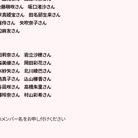
後藤萌咲さん 坂口渚沙さん
家真姫宝さん 田名部生来さん
嘉伶さん 矢吹奈子さん
辺麻友さん
田莉奈さん 岩立沙穂さん
森美優さん 岡田彩花さん
本紗矢さん 北川綾巴さん
嶋真子さん 込山榛香さん
谷凪咲さん 高橋朱里さん
澤玲奈さん 村山彩希さん
のメンバー名をお申し付けください