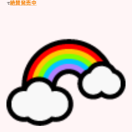
絶賛発売中
で