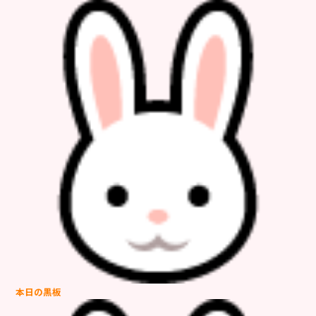
本日の
黒板