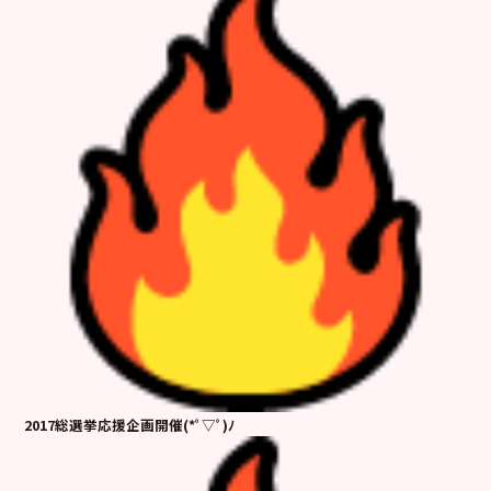
2017総選挙応援企画開催(*ﾟ▽ﾟ)ﾉ