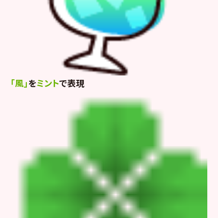
「風」
を
ミント
で表現