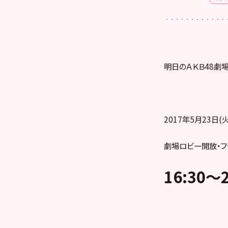
明日のＡＫＢ48劇
2017年5月23日(火
劇場ロビー開放・フ
16:30
～2