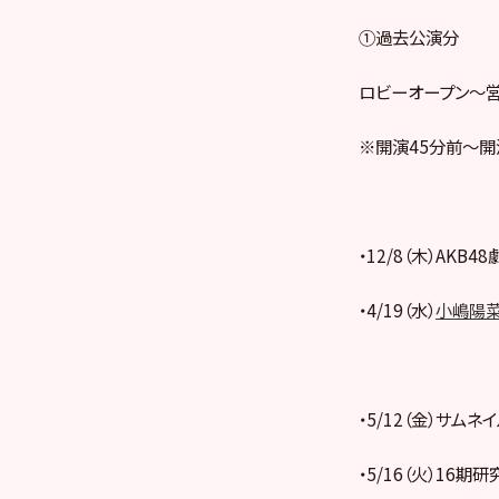
①過去公演分
ロビーオープン～
※開演45分前～開
・12/8（木）AKB
・4/19（水）
小嶋陽菜
・5/12（金）サムネ
・5/16（火）16期研