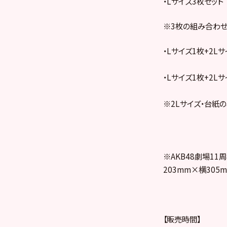
・Lサイズ3枚セット
※3枚の組み合わ
・Lサイズ1枚+2Lサ
・Lサイズ1枚+2Lサ
※2Lサイズ・台紙
※AKB48劇場1
203mm×横305
【販売時間】