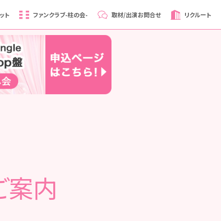
ット
ファンクラブ
-柱の会-
取材/出演
お問合せ
リクルート
ご案内