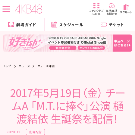
ファンクラブ
取材/出演
リクルート
-柱の会-
お問合せ
劇場ガイド
スケジュール
チケット
トップ
ニュース
ニュース詳細
2017年5月19日（金） チー
ムA 「M.T.に捧ぐ」公演 樋
渡結依 生誕祭を配信！
劇場配信
2017.05.19