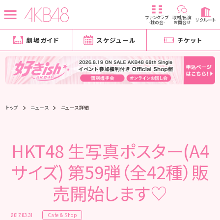
ファンクラブ
取材/出演
リクルート
-柱の会-
お問合せ
劇場ガイド
スケジュール
チケット
トップ
ニュース
ニュース詳細
HKT48 生写真ポスター(A4
サイズ) 第59弾（全42種）販
売開始します♡
Cafe & Shop
2017.03.31