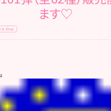
ます♡
e & Shop
は