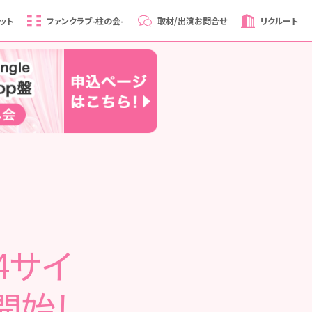
ット
ファンクラブ
-柱の会-
取材/出演
お問合せ
リクルート
4サイ
売開始し