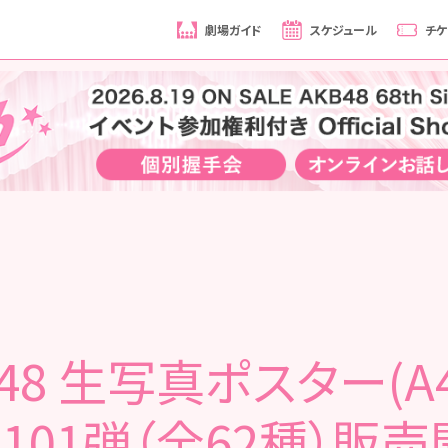
劇場ガイド
スケジュール
チケ
B48 生写真ポスター(A
第101弾（全62種）販