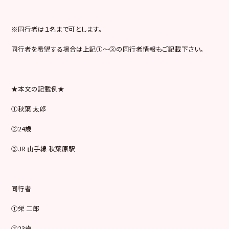
※同行者は１名まで可とします。
同行者を希望する場合は上記①～③の同行者情報もご記載下さい。
★本文の記載例★
①秋葉 太郎
②24歳
③JR 山手線 秋葉原駅
同行者
①栄 二郎
②23歳