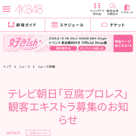
ファンクラブ
取材/出演
リクルート
-柱の会-
お問合せ
劇場ガイド
スケジュール
チケット
トップ
ニュース
ニュース詳細
テレビ朝日「豆腐プロレス」
観客エキストラ募集のお知
らせ
公式ニュース
2017.03.31