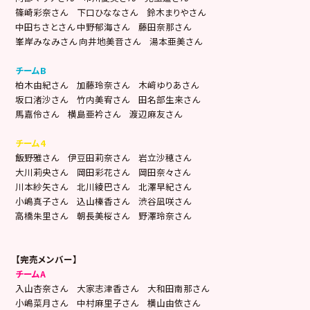
篠崎彩奈さん 下口ひななさん 鈴木まりやさん
中田ちさとさん 中野郁海さん 藤田奈那さん
峯岸みなみさん 向井地美音さん 湯本亜美さん
チームB
柏木由紀さん 加藤玲奈さん 木﨑ゆりあさん
坂口渚沙さん 竹内美宥さん 田名部生来さん
馬嘉伶さん 横島亜衿さん 渡辺麻友さん
チーム4
飯野雅さん 伊豆田莉奈さん 岩立沙穂さん
大川莉央さん 岡田彩花さん 岡田奈々さん
川本紗矢さん 北川綾巴さん 北澤早紀さん
小嶋真子さん 込山榛香さん 渋谷凪咲さん
高橋朱里さん 朝長美桜さん 野澤玲奈さん
【完売メンバー】
チームA
入山杏奈さん 大家志津香さん 大和田南那さん
小嶋菜月さん 中村麻里子さん 横山由依さん