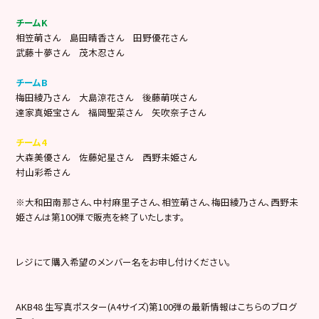
チームK
相笠萌さん 島田晴香さん 田野優花さん
武藤十夢さん 茂木忍さん
チームB
梅田綾乃さん 大島涼花さん 後藤萌咲さん
達家真姫宝さん 福岡聖菜さん 矢吹奈子さん
チーム4
大森美優さん 佐藤妃星さん 西野未姫さん
村山彩希さん
※大和田南那さん、中村麻里子さん、相笠萌さん、梅田綾乃さん、西野未
姫さんは第100弾で販売を終了いたします。
レジにて購入希望のメンバー名をお申し付けください。
AKB48 生写真ポスター(A4サイズ)第100弾の最新情報はこちらのブログ