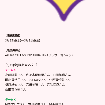
【販売期間】
3月15日(水)～3月31日(金)
【販売場所】
AKB48 CAFE&SHOP AKIHABARA シアター側ショップ
【3/31(金)販売メンバー】
チームA
小嶋陽菜さん 佐々木優佳里さん 白間美瑠さん
田北香世子さん 谷口めぐさん 中西智代梨さん
樋渡結依さん 宮崎美穂さん 宮脇咲良さん
山田菜々美さん
チームK
阿部マリアさん 市川愛美さん 兒玉遥さん