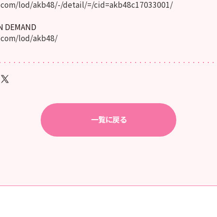
com/lod/akb48/-/detail/=/cid=akb48c17033001/
ON DEMAND
.com/lod/akb48/
一覧に戻る