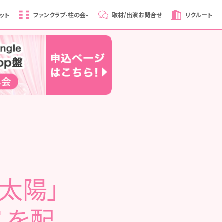
ット
ファンクラブ
-柱の会-
取材/出演
お問合せ
リクルート
の太陽」
 を配