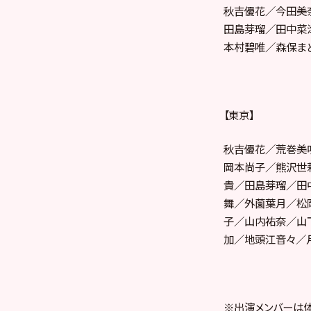
秋吉優花／今田美
田島芽瑠／田中菜
本村碧唯／森保ま
【東京】
秋吉優花／荒巻美
岡本尚子／熊沢世
貴／田島芽瑠／田
舞／外薗葉月／松
子／山内祐奈／山
加／地頭江音々／
※出演メンバーは体