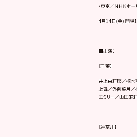
・東京／ＮＨＫホー
4月14日(金) 開場1
■出演：
【千葉】
井上由莉耶／植木
上舞／外薗葉月／
エミリー／山田麻
【神奈川】