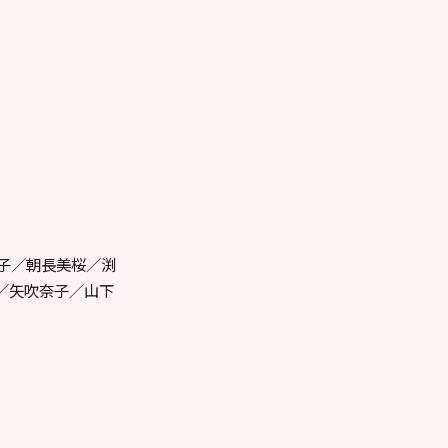
子／朝長美桜／渕
／矢吹奈子／山下