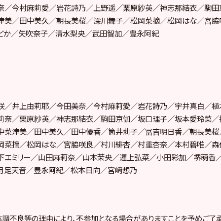
奈／今村麻莉愛／岩花詩乃／上野遥／栗原紗英／神志那結衣／駒田
津美／田中美久／朝長美桜／深川舞子／松岡菜摘／松岡はな／宮脇
どか／矢吹奈子／清水梨央／武田智加／豊永阿紀
咲／井上由莉耶／今田美奈／今村麻莉愛／岩花詩乃／宇井真白／植
莉奈／栗原紗英／神志那結衣／駒田京伽／坂口理子／坂本愛玲菜／
中菜津美／田中美久／田中優香／筒井莉子／冨吉明日香／朝長美桜
岡菜摘／松岡はな／宮脇咲良／村川緋杏／村重杏奈／本村碧唯／森
下エミリー／山田麻莉奈／山本茉央／運上弘菜／小田彩加／堺萌香
月足天音／豊永阿紀／松本日向／宮﨑想乃
調不良等の理由により、不参加となる場合がありますことを予めご了承