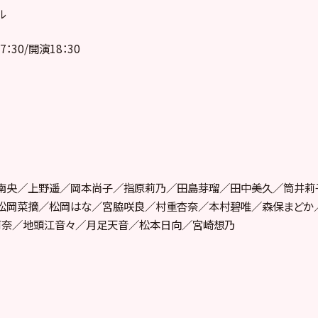
ル
7：30/開演18：30
南央／上野遥／岡本尚子／指原莉乃／田島芽瑠／田中美久／筒井莉
松岡菜摘／松岡はな／宮脇咲良／村重杏奈／本村碧唯／森保まどか
莉奈／地頭江音々／月足天音／松本日向／宮崎想乃