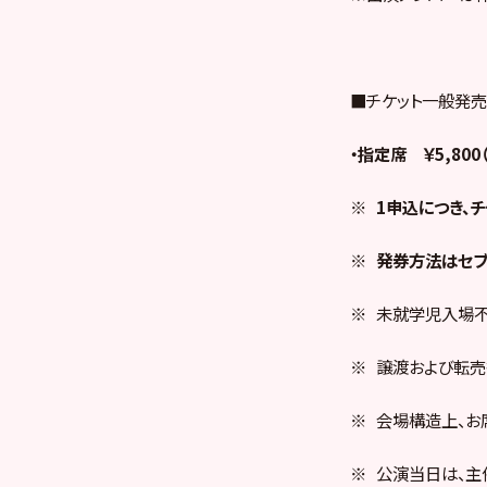
■チケット一般発
・指定席 ￥5,800
※
1
申込につき、チ
※
発券方法はセブ
※ 未就学児入場不
※ 譲渡および転売
※ 会場構造上、お
※ 公演当日は、主