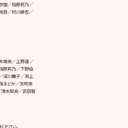
京伽／指原莉乃／
咲良／村川緋杏／
木南央／上野遥 ／
指原莉乃／下野由
／深川舞子／渕上
保まどか／矢吹奈
／清水梨央／武田智
ください。