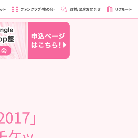
ット
ファンクラブ
-柱の会-
取材/出演
お問合せ
リクルート
017」
チケッ