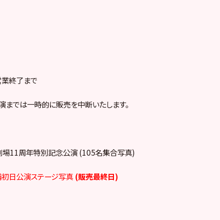
営業終了まで
演までは一時的に販売を中断いたします。
48劇場11周年特別記念公演 (105名集合写真)
大輔初日公演ステージ写真
(販売最終日)