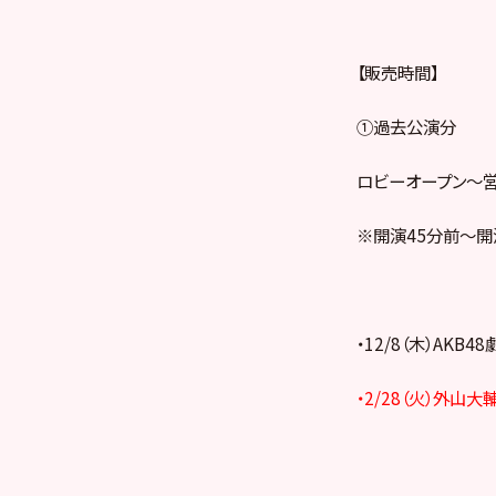
【販売時間】
①過去公演分
ロビーオープン～
※開演45分前～開
・12/8（木）AKB
・2/28（火）外山