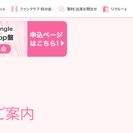
ット
ファンクラブ
-柱の会-
取材/出演
お問合せ
リクルート
ご案内