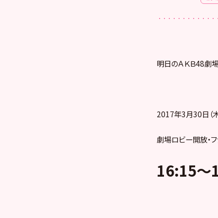
明日のＡＫＢ48劇
2017年3月30日（
劇場ロビー開放・フ
16:15
～1