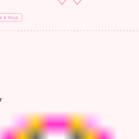
e & Shop
す