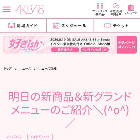
ファンクラブ
取材/出演
リクルート
-柱の会-
お問合せ
劇場ガイド
スケジュール
チケット
トップ
ニュース
ニュース詳細
明日の新商品＆新グランド
メニューのご紹介＼(^o^)
／
Cafe & Shop
2017.03.27