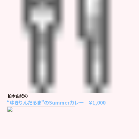
柏木由紀の
“ゆきりんだるま”のSummerカレー ￥1,000