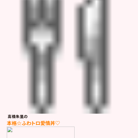
高橋朱里の
本格☆ふわトロ愛情丼♡