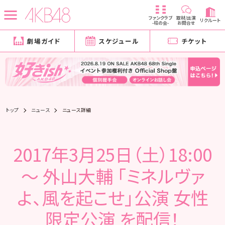
ファンクラブ
取材/出演
リクルート
-柱の会-
お問合せ
劇場ガイド
スケジュール
チケット
トップ
ニュース
ニュース詳細
2017年3月25日（土）18:00
～ 外山大輔 「ミネルヴァ
よ、風を起こせ」公演 女性
限定公演 を配信！